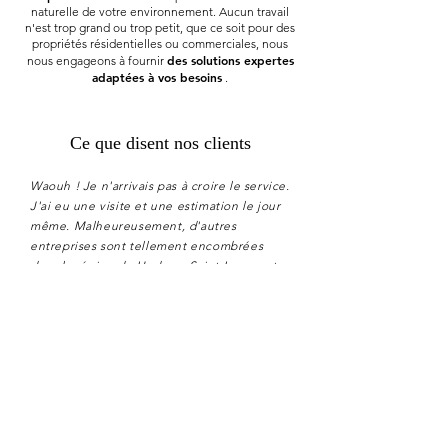
naturelle de votre environnement. Aucun travail
n'est trop grand ou trop petit, que ce soit pour des
propriétés résidentielles ou commerciales, nous
des solutions expertes
nous engageons à fournir
adaptées à vos besoins
.
Ce que disent nos clients
Waouh ! Je n'arrivais pas à croire le service.
J'ai eu une visite et une estimation le jour
même. Malheureusement, d'autres
entreprises sont tellement encombrées
dans la région de Hudson, Saint-Lazare et
certaines ne prennent même pas la peine
de vous rappeler. Pas Tree / Arbe Service,
ils sont venus le lendemain et ont fait le
travail et j'ai été très impressionné par leur
travail et la façon dont ils ont nettoyé le
désordre par la suite. Je recommande
vivement ces gars à tout le monde. Ma
femme et moi sommes si heureux de les
avoir trouvés. Continuez votre excellent